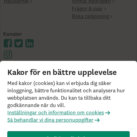
Hållbarhet
Anmäl bedrägeri
Frågor & svar
Boka rådgivning
Kanaler
Kakor för en bättre upplevelse
Cookies på skandia.se
Tillgänglighet
Användarvillkor
Ångerrätt och distansavtal
Bor du
Med kakor (cookies) kan vi erbjuda dig säker
utanför Sverige?
Statlig insättningsgaranti &
inloggning, bättre funktionalitet och analysera hur
webbplatsen används. Du kan ta tillbaka ditt
investerar­skydd
Så behandlar vi dina personuppgifter
godkännande när du vill.
Om Penningtvättslagen
Har du klagomål?
Inställningar och information om cookies
Rekommenderade webbläsare
Så behandlar vi dina personuppgifter
Livförsäkringsbolaget Skandia, ömsesidigt, 106 55
Stockholm, Tel: 0771-55 55 00, © Skandia