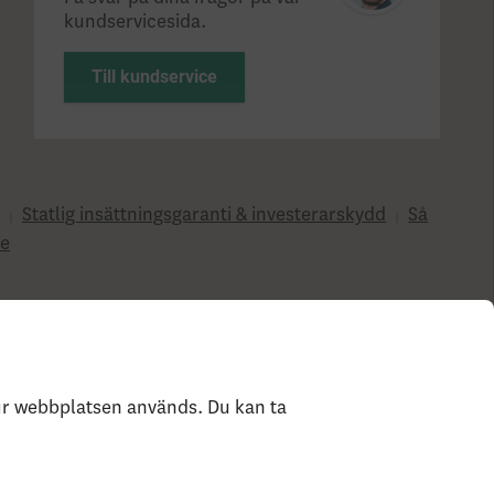
kundservicesida.
Till kundservice
?
Statlig insättningsgaranti & investerar­skydd
Så
e
hur webbplatsen används. Du kan ta