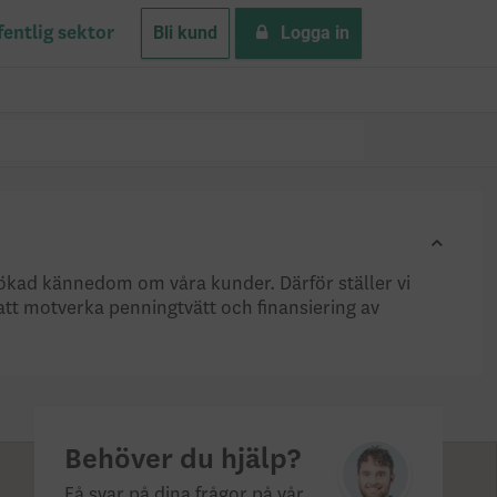
Bli kund
Logga in
fentlig sektor
h ökad kännedom om våra kunder. Därför ställer vi
att motverka penningtvätt och finansiering av
Behöver du hjälp?
Få svar på dina frågor på vår