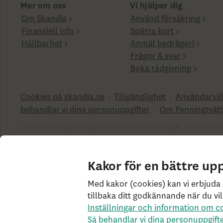
Mer om oss
Vi hjälper dig
Om Skandia
Använd försäkring
Finansiell info
Spärra kort
Hållbarhet
Anmäl bedrägeri
Frågor & svar
Boka rådgivning
Cookies på skandia.se
Tillgänglighet
Användarvil
behandlar vi dina personuppgifter
Om Penningtvätt
Livförsäkringsbolaget Skandia, ömsesidigt, 106 55 Sto
SK3.5.1+Branch.master.Sha.596526160d132cbf4b4a48
Kakor för en bättre up
Med kakor (cookies) kan vi erbjuda 
tillbaka ditt godkännande när du vil
Inställningar och information om c
Så behandlar vi dina personuppgift