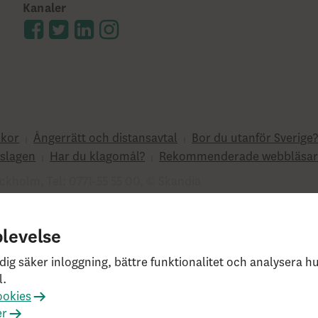
Kanaler
lkor
Ångerrätt och distansavtal
Bor du utanför Sverige
slagen
Har du klagomål?
Rekommenderade webbläsar
ckholm, Tel: 0771-55 55 00, © Skandia
e0fc2d22db21baa526 HW4.0.0.0 SN431
plevelse
dig säker inloggning, bättre funktionalitet och analysera 
l.
ookies
er