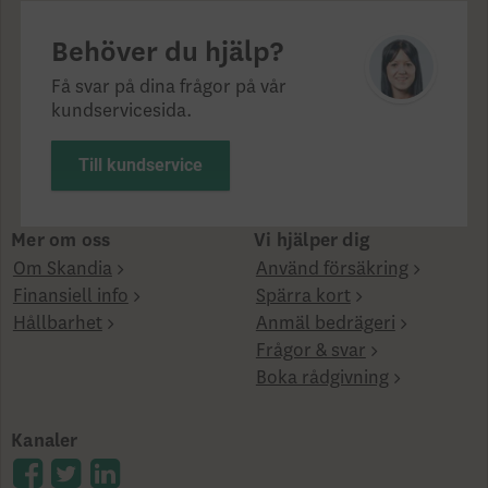
Behöver du hjälp?
Få svar på dina frågor på vår
kundservicesida.
Till kundservice
Mer om oss
Vi hjälper dig
Om Skandia
Använd försäkring
Finansiell info
Spärra kort
Hållbarhet
Anmäl bedrägeri
Frågor & svar
Boka rådgivning
Kanaler