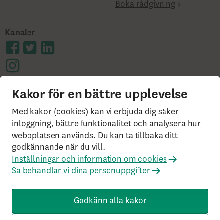
Boka rådgivning
Kanaler
Kakor för en bättre upplevelse
Cookies på skandia.se
Tillgänglighet
Användarvillkor
Ångerrätt och distansavtal
Bor du
Med kakor (cookies) kan vi erbjuda dig säker
utanför Sverige?
Statlig insättningsgaranti &
inloggning, bättre funktionalitet och analysera hur
webbplatsen används. Du kan ta tillbaka ditt
investerar­skydd
Så behandlar vi dina personuppgifter
godkännande när du vill.
Om Penningtvättslagen
Har du klagomål?
Inställningar och information om cookies
Rekommenderade webbläsare
Så behandlar vi dina personuppgifter
Livförsäkringsbolaget Skandia, ömsesidigt, 106 55
Stockholm, Tel: 0771-55 55 00, © Skandia
Godkänn alla kakor
SK3.5.1+Branch.master.Sha.596526160d132cbf4b4a48e0f
c2d22db21baa526 HW4.0.0.0 SN430