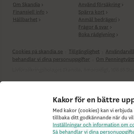
Om Skandia
Använd försäkring
Finansiell info
Spärra kort
Hållbarhet
Anmäl bedrägeri
Frågor & svar
Boka rådgivning
Cookies på skandia.se
Tillgänglighet
Användarvil
behandlar vi dina personuppgifter
Om Penningtvätt
Livförsäkringsbolaget Skandia, ömsesidigt, 106 55 Sto
SK3.5.1+Branch.master.Sha.596526160d132cbf4b4a48
Kakor för en bättre up
Med kakor (cookies) kan vi erbjuda 
tillbaka ditt godkännande när du vil
Inställningar och information om c
Så behandlar vi dina personuppgift