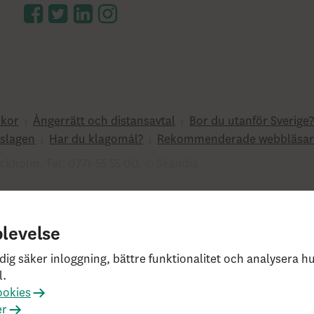
lkor
Ångerrätt och distansavtal
Bor du utanför Sverige
slagen
Har du klagomål?
Rekommenderade webbläsar
ckholm, Tel: 0771-55 55 00, © Skandia
e0fc2d22db21baa526 HW4.0.0.0 SN430
plevelse
dig säker inloggning, bättre funktionalitet och analysera 
l.
ookies
er