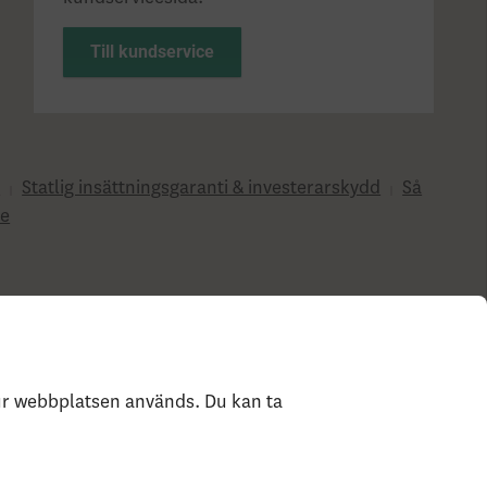
Till kundservice
?
Statlig insättningsgaranti & investerar­skydd
Så
e
hur webbplatsen används. Du kan ta