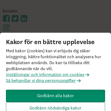
Kanaler
Kakor för en bättre upplevelse
Cookies på skandia.se
Tillgänglighet
Användarvillkor
Ångerrätt och distansavtal
Bor du
Med kakor (cookies) kan vi erbjuda dig säker
utanför Sverige?
Statlig insättningsgaranti &
inloggning, bättre funktionalitet och analysera hur
webbplatsen används. Du kan ta tillbaka ditt
investerar­skydd
Så behandlar vi dina personuppgifter
godkännande när du vill.
Om Penningtvättslagen
Har du klagomål?
Inställningar och information om cookies
Rekommenderade webbläsare
Så behandlar vi dina personuppgifter
Livförsäkringsbolaget Skandia, ömsesidigt, 106 55
Stockholm, Tel: 0771-55 55 00, © Skandia
Godkänn alla kakor
SK3.5.1+Branch.master.Sha.596526160d132cbf4b4a48e0f
c2d22db21baa526 HW4.0.0.0 SN431
Godkänn nödvändiga kakor