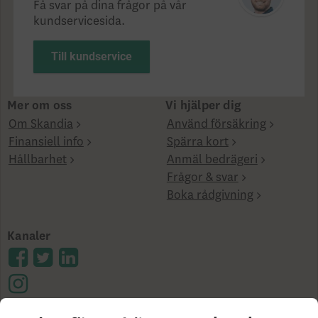
Få svar på dina frågor på vår
kundservicesida.
Till kundservice
Mer om oss
Vi hjälper dig
Om Skandia
Använd försäkring
Finansiell info
Spärra kort
Hållbarhet
Anmäl bedrägeri
Frågor & svar
Boka rådgivning
Kanaler