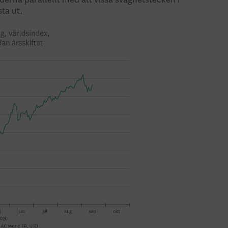
rna parallellt med att vissa svaghetstecken i
ta ut.