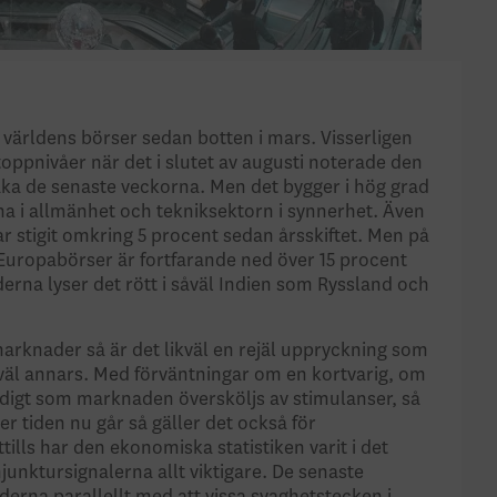
världens börser sedan botten i mars. Visserligen
toppnivåer när det i slutet av augusti noterade den
baka de senaste veckorna. Men det bygger i hög grad
na i allmänhet och tekniksektorn i synnerhet. Även
 stigit omkring 5 procent sedan årsskiftet. Men på
Europabörser är fortfarande ned över 15 procent
erna lyser det rött i såväl Indien som Ryssland och
arknader så är det likväl en rejäl uppryckning som
 väl annars. Med förväntningar om en kortvarig, om
digt som marknaden översköljs av stimulanser, så
ter tiden nu går så gäller det också för
tills har den ekonomiska statistiken varit i det
junktursignalerna allt viktigare. De senaste