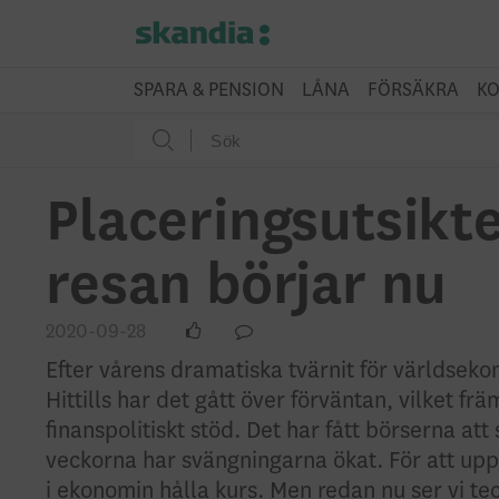
SPARA & PENSION
LÅNA
FÖRSÄKRA
KO
Placeringsutsikt
resan börjar nu
2020-09-28
Efter vårens dramatiska tvärnit för världseko
Hittills har det gått över förväntan, vilket frä
finanspolitiskt stöd. Det har fått börserna att
veckorna har svängningarna ökat. För att up
i ekonomin hålla kurs. Men redan nu ser vi teck