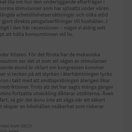
et lite om hur den underliggande efterfrågan i
norma stimulanser som har sjösatts under våren.
rlängda arbetslöshetsersättningar och olika stöd
 gjort direkta pengaöverföringar till hushållen. I
tigit i den här recessionen – något vi aldrig sett
t att hålla konsumtionen vid liv.
der hösten. För det första har de mekaniska
 Dessutom ser det ut som att vågen av stimulanser
skrivande stund är oklart om kongressen kommer
er vi tecken på att styrkan i återhämtningen tycks
-oron i takt med att smittspridningen återigen ökar
restriktioner. Trots att det har sagts många gånger
mins fortsatta utveckling dikterar utsikterna. Även
art, så går det ännu inte att säga när ett säkert
Det skapar en bibehållen osäkerhet som riskerar