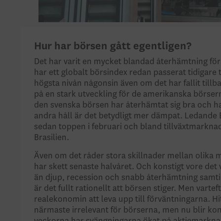
Hur har börsen gått egentligen?
Det har varit en mycket blandad återhämtning för 
har ett globalt börsindex redan passerat tidigare 
högsta nivån någonsin även om det har fallit till
på en stark utveckling för de amerikanska börser
den svenska börsen har återhämtat sig bra och har
andra håll är det betydligt mer dämpat. Ledande 
sedan toppen i februari och bland tillväxtmarknad
Brasilien.
Även om det råder stora skillnader mellan olika m
har skett senaste halvåret. Och konstigt vore det
än djup, recession och snabb återhämtning samti
är det fullt rationellt att börsen stiger. Men vartef
realekonomin att leva upp till förväntningarna. Hit
närmaste irrelevant för börserna, men nu blir kon