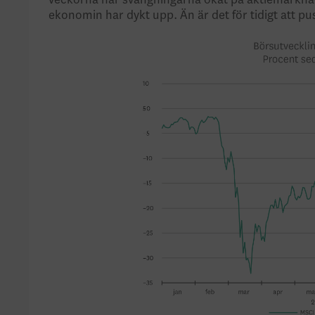
veckorna har svängningarna ökat på aktiemarknade
ekonomin har dykt upp. Än är det för tidigt att pus