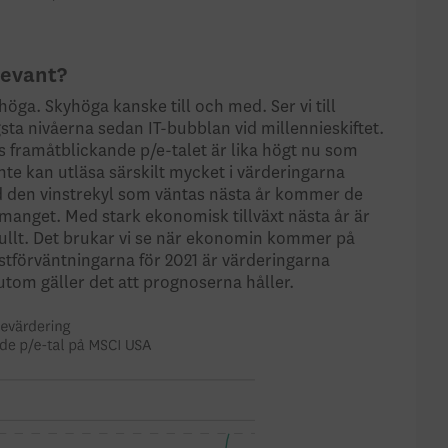
levant?
höga. Skyhöga kanske till och med. Ser vi till
sta nivåerna sedan IT-bubblan vid millennieskiftet.
rs framåtblickande p/e-talet är lika högt nu som
nte kan utläsa särskilt mycket i värderingarna
med den vinstrekyl som väntas nästa år kommer de
nemanget. Med stark ekonomisk tillväxt nästa år är
tfullt. Det brukar vi se när ekonomin kommer på
nstförväntningarna för 2021 är värderingarna
sutom gäller det att prognoserna håller.