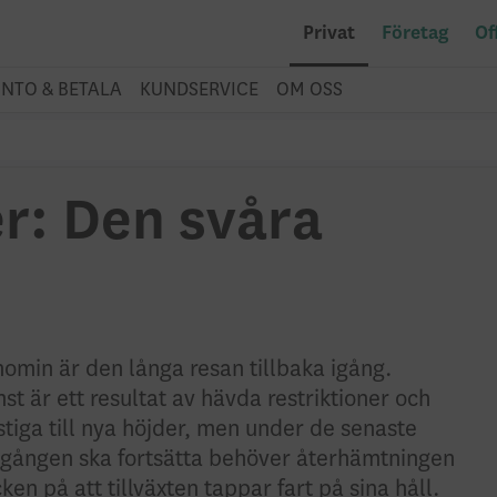
Privat
Företag
Of
NTO & BETALA
KUNDSERVICE
OM OSS
er: Den svåra
nomin är den långa resan tillbaka igång.
mst är ett resultat av hävda restriktioner och
 stiga till nya höjder, men under de senaste
pgången ska fortsätta behöver återhämtningen
en på att tillväxten tappar fart på sina håll.