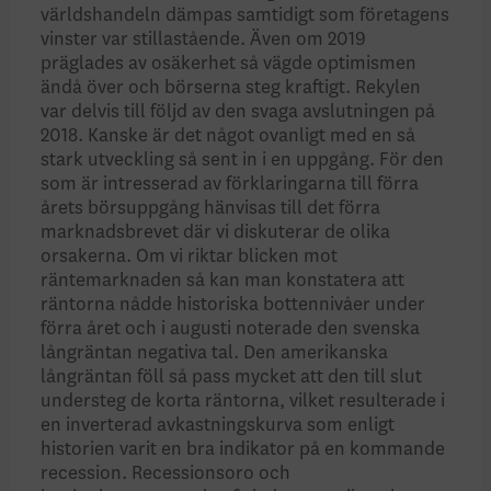
världshandeln dämpas samtidigt som företagens
vinster var stillastående. Även om 2019
präglades av osäkerhet så vägde optimismen
ändå över och börserna steg kraftigt. Rekylen
var delvis till följd av den svaga avslutningen på
2018. Kanske är det något ovanligt med en så
stark utveckling så sent in i en uppgång. För den
som är intresserad av förklaringarna till förra
årets börsuppgång hänvisas till det förra
marknadsbrevet där vi diskuterar de olika
orsakerna. Om vi riktar blicken mot
räntemarknaden så kan man konstatera att
räntorna nådde historiska bottennivåer under
förra året och i augusti noterade den svenska
långräntan negativa tal. Den amerikanska
långräntan föll så pass mycket att den till slut
understeg de korta räntorna, vilket resulterade i
en inverterad avkastningskurva som enligt
historien varit en bra indikator på en kommande
recession. Recessionsoro och