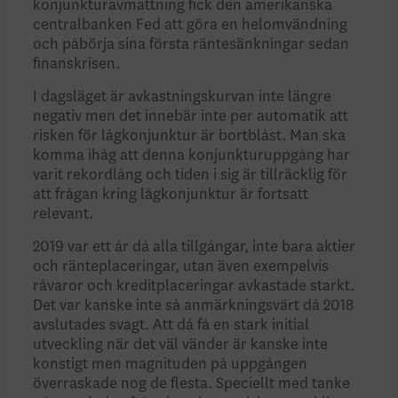
konjunkturavmattning fick den amerikanska
centralbanken Fed att göra en helomvändning
och påbörja sina första räntesänkningar sedan
finanskrisen.
I dagsläget är avkastningskurvan inte längre
negativ men det innebär inte per automatik att
risken för lågkonjunktur är bortblåst. Man ska
komma ihåg att denna konjunkturuppgång har
varit rekordlång och tiden i sig är tillräcklig för
att frågan kring lågkonjunktur är fortsatt
relevant.
2019 var ett år då alla tillgångar, inte bara aktier
och ränteplaceringar, utan även exempelvis
råvaror och kreditplaceringar avkastade starkt.
Det var kanske inte så anmärkningsvärt då 2018
avslutades svagt. Att då få en stark initial
utveckling när det väl vänder är kanske inte
konstigt men magnituden på uppgången
överraskade nog de flesta. Speciellt med tanke