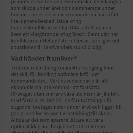
på motvinden från den ekonomiska utvecklingen
som tilltog under året och kulminerade under
hösten. Under de senaste månaderna har vi fått
lite lugnare besked, både kring
handelskonflikten mellan USA och Kina men
även ett klargörande kring Brexit. Samtidigt har
konflikterna i Mellanöstern blossat upp igen och
situationen är i skrivandets stund orolig.
Vad händer framöver?
Trots en rekordlång konjunkturuppgång finns
det skäl för försiktig optimism inför det
kommande året. Vårt huvudscenario är att
ekonomierna inte kommer att fortsätta
försvagas utan snarare växa lite mer i år jämfört
med förra året. Det bör ge förutsättningar för
stigande företagsvinster under året och ligger till
god grund för en positiv inställning till aktier.
Alltså är det som sparare lättare att vara
optimist idag än i början av 2019. Det man