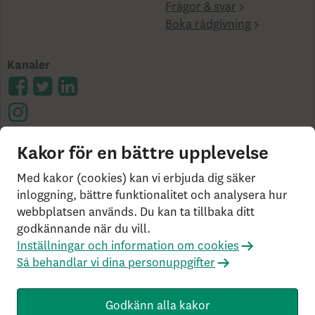
Frågor & svar
Boka rådgivning
Kanaler
Kakor för en bättre upplevelse
Cookies på skandia.se
Tillgänglighet
Användarvillkor
Ångerrätt och distansavtal
Bor du
Med kakor (cookies) kan vi erbjuda dig säker
utanför Sverige?
Statlig insättningsgaranti &
inloggning, bättre funktionalitet och analysera hur
webbplatsen används. Du kan ta tillbaka ditt
investerar­skydd
Så behandlar vi dina personuppgifter
godkännande när du vill.
Om Penningtvättslagen
Har du klagomål?
Inställningar och information om cookies
Rekommenderade webbläsare
Så behandlar vi dina personuppgifter
Livförsäkringsbolaget Skandia, ömsesidigt, 106 55
Stockholm, Tel: 0771-55 55 00, © Skandia
Godkänn alla kakor