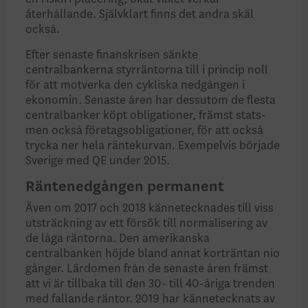
återhållande. Självklart finns det andra skäl
också.
Efter senaste finanskrisen sänkte
centralbankerna styrrän­torna till i princip noll
för att motverka den cykliska nedgången i
ekonomin. Senaste åren har dessutom de flesta
centralbanker köpt obligationer, främst stats-
men också företagsobligationer, för att också
trycka ner hela ränte­kurvan. Exempelvis började
Sverige med QE under 2015.
Räntenedgången permanent
Även om 2017 och 2018 kännetecknades till viss
utsträckning av ett försök till normalisering av
de låga räntorna. Den amerikanska
centralbanken höjde bland annat korträntan nio
gånger. Lärdomen från de senaste åren främst
att vi är tillbaka till den 30- till 40-åriga trenden
med fallande räntor. 2019 har kännetecknats av