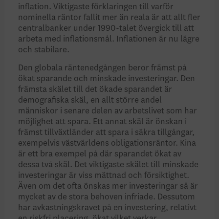
inflation. Viktigaste förklaringen till varför
nominella räntor fallit mer än reala är att allt fler
centralbanker under 1990-talet övergick till att
arbeta med inflationsmål. Inflationen är nu lägre
och stabilare.
Den globala räntenedgången beror främst på
ökat sparande och minskade investeringar. Den
främsta skälet till det ökade sparandet är
demografiska skäl, en allt större andel
människor i senare delen av arbetslivet som har
möjlighet att spara. Ett annat skäl är önskan i
främst tillväxtländer att spara i säkra tillgångar,
exempelvis västvärldens obligations­räntor. Kina
är ett bra exempel på där sparandet ökat av
dessa två skäl. Det viktigaste skälet till minskade
investe­ringar är viss mättnad och försiktighet.
Även om det ofta önskas mer investeringar så är
mycket av de stora behoven infriade. Dessutom
har avkastningskravet på en investering, relativt
en riskfri placering, ökat vilket verkar