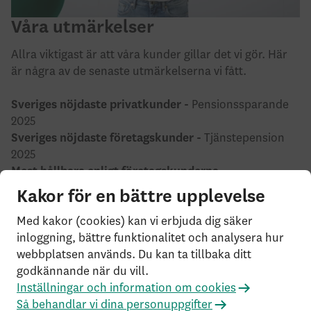
Våra utmärkelser
Allra viktigast är att våra kunder gillar det vi gör. Här
är några av de senaste utmärkelserna vi fått.
Sveriges nöjdaste privatkunder -
Pensionssparande
2025
Sveriges nöjdaste företagskunder -
Tjänstepension
2025
Mest hållbara enligt företagskunderna -
Tjänstepension 2025
Kakor för en bättre upplevelse
Med kakor (cookies) kan vi erbjuda dig säker
Mer om våra utmärkelser
inloggning, bättre funktionalitet och analysera hur
webbplatsen används. Du kan ta tillbaka ditt
godkännande när du vill.
Inställningar och information om cookies
Bolag och organisationsnummer
Så behandlar vi dina personuppgifter