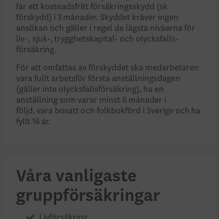
får ett kostnads­fritt försäkrings­skydd (sk
förskydd) i 3 månader. Skyddet kräver ingen
ansökan och gäller i regel de lägsta nivåerna för
liv-, sjuk-, trygghets­kapital- och olycksfalls­
försäkring.
För att omfattas av förskyddet ska medarbetaren
vara fullt arbetsför första anställnings­dagen
(gäller inte olycksfalls­försäkring), ha en
anställning som varar minst 6 månader i
följd, vara bosatt och folkbok­förd i Sverige och ha
fyllt 16 år.
Våra vanligaste
gruppförsäkringar
Livförsäkring