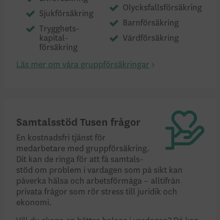
Olycksfallsförsäkring
Sjukförsäkring
Barnförsäkring
Trygghets­
kapital­
Vård­­försäkring
försäkring
Läs mer om våra gruppförsäkringar
Samtalsstöd Tusen frågor
En kostnads­fri tjänst för
medarbetare med grupp­försäkring.
Dit kan de ringa för att få samtals­
stöd om problem i vardagen som på sikt kan
påverka hälsa och arbets­förmåga – alltifrån
privata frågor som rör stress till juridik och
ekonomi.