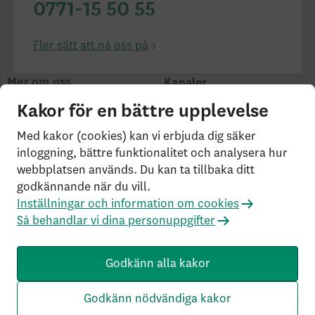
0771-15 50 55
Fler sätt att nå oss på
Mer om oss
Kanaler
Om Skandia
Kakor för en bättre upplevelse
Finansiell info
Hållbarhet
Med kakor (cookies) kan vi erbjuda dig säker
inloggning, bättre funktionalitet och analysera hur
webbplatsen används. Du kan ta tillbaka ditt
cookies på skandia.se
Användarvillkor
Bor du
godkännande när du vill.
utanför Sverige?
Statlig insättningsgaranti &
Inställningar och information om cookies
investerarskydd
Så behandlar vi dina personuppgifter
Så behandlar vi dina personuppgifter
Om Penningtvättslagen
Har du klagomål?
Rekommenderade webbläsare
Godkänn alla kakor
SK3.5.1+Branch.master.Sha.596526160d132cbf4b4a48e0f
c2d22db21baa526 HW4.0.0.0 SN431
Godkänn nödvändiga kakor