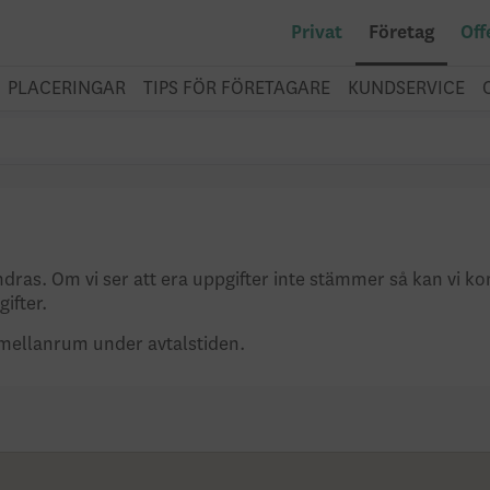
Privat
Företag
Off
PLACERINGAR
TIPS FÖR FÖRETAGARE
KUNDSERVICE
ndras. Om vi ser att era uppgifter inte stämmer så kan vi k
ifter.
 mellanrum under avtalstiden.