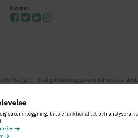
Kanaler
anför Sverige?
Statlig insättningsgaranti & investerarskyd
erade webbläsare
ckholm, Tel: 0771-55 55 00, © Skandia
plevelse
e0fc2d22db21baa526 HW4.0.0.0 SN431
dig säker inloggning, bättre funktionalitet och analysera 
l.
ookies
er