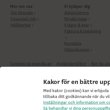
Mer om oss
Vi hjälper dig
Om Skandia
Administrera
Finansiell info
försäkringar
Hållbarhet
Frågor & svar
Faktura & betalning
Kontakta
Hälsoslussen
Cookies på skandia.se
Användarvillkor
Bor du ut
Penningtvättslagen
Har du klagomål?
Rekommend
Livförsäkringsbolaget Skandia, ömsesidigt, 106 55 Sto
Kakor för en bättre up
SK3.5.1+Branch.master.Sha.596526160d132cbf4b4a48
Med kakor (cookies) kan vi erbjuda 
tillbaka ditt godkännande när du vil
Inställningar och information om c
Så behandlar vi dina personuppgift