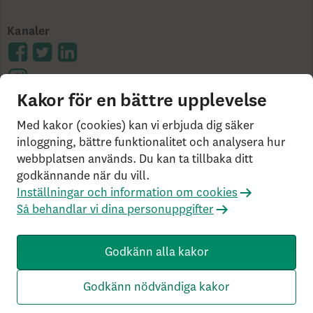
Kanaler
Kakor för en bättre upplevelse
Cookies på skandia.se
Användarvillkor
Bor du
Med kakor (cookies) kan vi erbjuda dig säker
utanför Sverige?
Statlig insättningsgaranti &
inloggning, bättre funktionalitet och analysera hur
webbplatsen används. Du kan ta tillbaka ditt
investerarskydd
Så behandlar vi dina personuppgifter
godkännande när du vill.
Om Penningtvättslagen
Har du klagomål?
Inställningar och information om cookies
Rekommenderade webbläsare
Så behandlar vi dina personuppgifter
Livförsäkringsbolaget Skandia, ömsesidigt, 106 55
Stockholm, Tel: 0771-55 55 00, © Skandia
Godkänn alla kakor
SK3.5.1+Branch.master.Sha.596526160d132cbf4b4a48e0f
c2d22db21baa526 HW4.0.0.0 SN431
Godkänn nödvändiga kakor