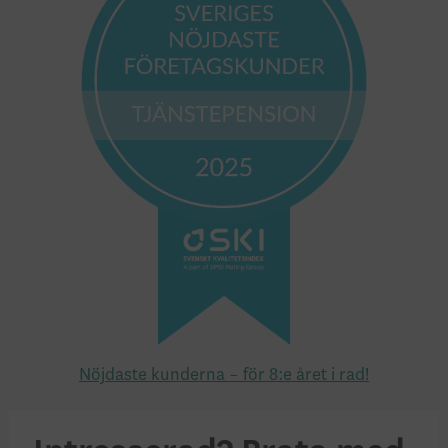
Nöjdaste kunderna – för 8:e året i rad!