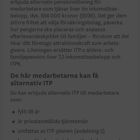
erbjuda alternativ pensions­lösning för
medarbetare som tjänar över tio inkomst­bas­
belopp, dvs. 834 000 kronor (2026). Det ger dem
större frihet att välja försäkrings­bolag, påverka
hur pengarna ska placeras och anpassa
efterlevande­skyddet till familjen – förutom att det
ökar ditt företags attraktions­kraft som arbets­
givare. Lösningen ersätter ITP:s ålders- och
familjepension över 7,5 inkomstbasbelopp och
ITPK.
De här medarbetarna kan få
alternativ ITP
Du kan erbjuda alternativ ITP till medarbetare
som:
fyllt 28 år
är privat­anställda tjänste­män
omfattas av ITP-planen (avdelning 2)