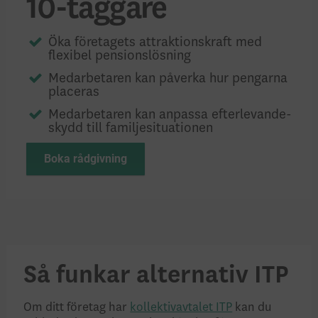
10-taggare
Öka företagets attraktions­kraft med
flexibel pensions­lösning
Medarbetaren kan påverka hur pengarna
placeras
Medarbetaren kan anpassa efterlevande­
skydd till familje­situationen
Boka rådgivning
Så funkar alternativ ITP
Om ditt företag har
kollektiv­avtalet ITP
kan du