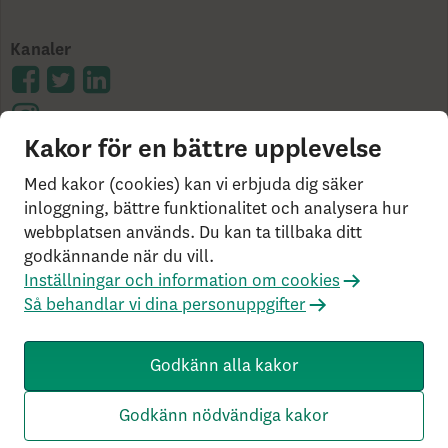
Kanaler
Kakor för en bättre upplevelse
Cookies på skandia.se
Användarvillkor
Bor du
Med kakor (cookies) kan vi erbjuda dig säker
utanför Sverige?
Statlig insättningsgaranti &
inloggning, bättre funktionalitet och analysera hur
webbplatsen används. Du kan ta tillbaka ditt
investerarskydd
Så behandlar vi dina personuppgifter
godkännande när du vill.
Om Penningtvättslagen
Har du klagomål?
Inställningar och information om cookies
Rekommenderade webbläsare
Så behandlar vi dina personuppgifter
Livförsäkringsbolaget Skandia, ömsesidigt, 106 55
Stockholm, Tel: 0771-55 55 00, © Skandia
Godkänn alla kakor
SK3.5.1+Branch.master.Sha.596526160d132cbf4b4a48e0f
c2d22db21baa526 HW4.0.0.0 SN430
Godkänn nödvändiga kakor