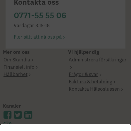
Kontakta oss
0771-55 55 06
Vardagar 8.15-16
Fler sätt att nå oss på
Mer om oss
Vi hjälper dig
Om Skandia
Administrera försäkringar
Finansiell info
Hållbarhet
Frågor & svar
Faktura & betalning
Kontakta Hälsoslussen
Kanaler