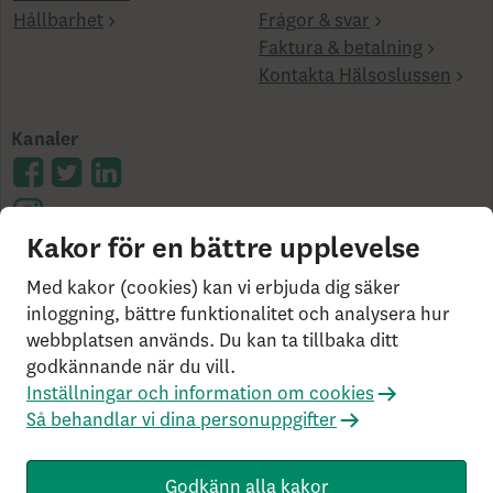
Hållbarhet
Frågor & svar
Faktura & betalning
Kontakta Hälsoslussen
Kanaler
Kakor för en bättre upplevelse
Cookies på skandia.se
Användarvillkor
Bor du
Med kakor (cookies) kan vi erbjuda dig säker
utanför Sverige?
Statlig insättningsgaranti &
inloggning, bättre funktionalitet och analysera hur
webbplatsen används. Du kan ta tillbaka ditt
investerarskydd
Så behandlar vi dina personuppgifter
godkännande när du vill.
Om Penningtvättslagen
Har du klagomål?
Inställningar och information om cookies
Rekommenderade webbläsare
Så behandlar vi dina personuppgifter
Livförsäkringsbolaget Skandia, ömsesidigt, 106 55
Stockholm, Tel: 0771-55 55 00, © Skandia
Godkänn alla kakor