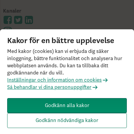
Kanaler
Kakor för en bättre upplevelse
Cookies på skandia.se
Användarvillkor
Bor du
Med kakor (cookies) kan vi erbjuda dig säker
utanför Sverige?
Statlig insättningsgaranti &
inloggning, bättre funktionalitet och analysera hur
webbplatsen används. Du kan ta tillbaka ditt
investerarskydd
Så behandlar vi dina personuppgifter
godkännande när du vill.
Om Penningtvättslagen
Har du klagomål?
Inställningar och information om cookies
Rekommenderade webbläsare
Så behandlar vi dina personuppgifter
Livförsäkringsbolaget Skandia, ömsesidigt, 106 55
Stockholm, Tel: 0771-55 55 00, © Skandia
Godkänn alla kakor
SK3.5.1+Branch.master.Sha.596526160d132cbf4b4a48e0f
c2d22db21baa526 HW4.0.0.0 SN430
Godkänn nödvändiga kakor