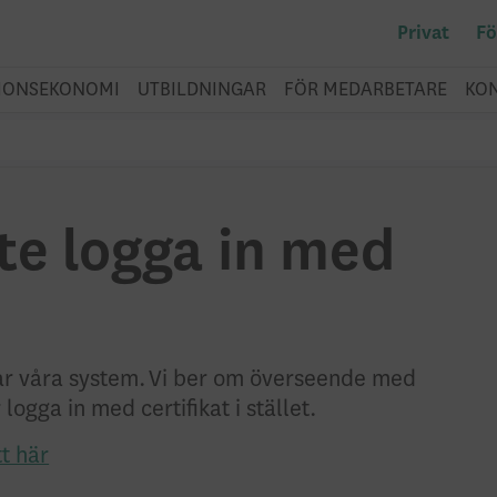
Privat
Fö
IONSEKONOMI
UTBILDNINGAR
FÖR MEDARBETARE
KO
te logga in med
rar våra system. Vi ber om överseende med
ogga in med certifikat i stället.
t här