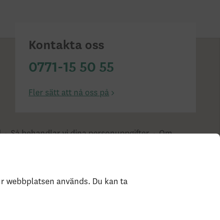
Kontakta oss
0771-15 50 55
Fler sätt att nå oss på
d
Så behandlar vi dina personuppgifter
Om
hur webbplatsen används. Du kan ta