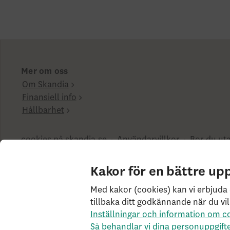
Mer om oss
Om Skandia
Finansiell info
Hållbarhet
cookies på skandia.se
Användarvillkor
Bor du uta
Penningtvättslagen
Har du klagomål?
Rekommend
Kakor för en bättre up
SK3.5.1+Branch.master.Sha.596526160d132cbf4b4a48
Med kakor (cookies) kan vi erbjuda 
tillbaka ditt godkännande när du vil
Inställningar och information om c
Så behandlar vi dina personuppgift