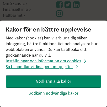
Om Skandia
Finansiell info
Hållbarhet
Kakor för en bättre upplevelse
cookies på skandia.se
Användarvillkor
Bor du
utanför Sverige?
Statlig insättningsgaranti &
Med kakor (cookies) kan vi erbjuda dig säker
investerarskydd
Så behandlar vi dina personuppgifter
inloggning, bättre funktionalitet och analysera hur
Om Penningtvättslagen
Har du klagomål?
webbplatsen används. Du kan ta tillbaka ditt
Rekommenderade webbläsare
godkännande när du vill.
Inställningar och information om cookies
SK3.5.1+Branch.master.Sha.596526160d132cbf4b4a48e0f
Så behandlar vi dina personuppgifter
c2d22db21baa526 HW4.0.0.0 SN430
Godkänn alla kakor
Godkänn nödvändiga kakor