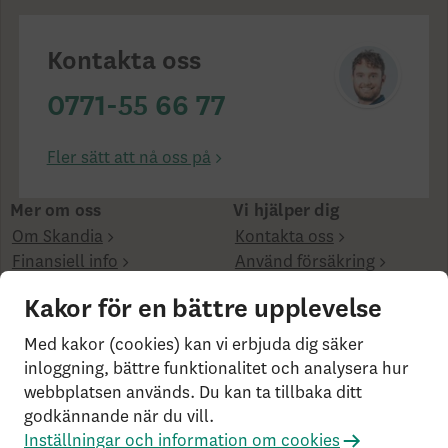
Kontakta oss
0771-55 66 77
Fler sätt att nå oss på
Mer om oss
Vi hjälper dig
Om Skandia
Kontakta oss
Finansiell info
Använd försäkring
Hållbarhet
Kakor för en bättre upplevelse
Kanaler
Med kakor (cookies) kan vi erbjuda dig säker
inloggning, bättre funktionalitet och analysera hur
webbplatsen används. Du kan ta tillbaka ditt
godkännande när du vill.
Inställningar och information om cookies