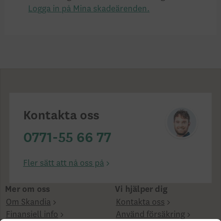
Logga in på Mina skadeärenden.
Kontakta oss
0771-55 66 77
Fler sätt att nå oss på
Mer om oss
Vi hjälper dig
Om Skandia
Kontakta oss
Finansiell info
Använd försäkring