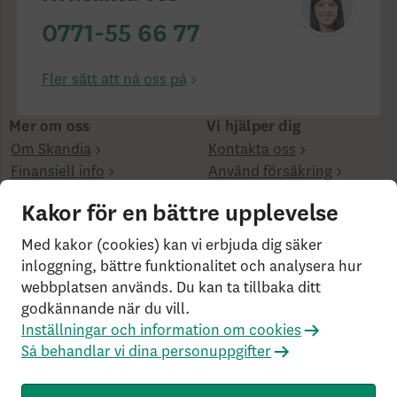
0771-55 66 77
Fler sätt att nå oss på
Mer om oss
Vi hjälper dig
Om Skandia
Kontakta oss
Finansiell info
Använd försäkring
Hållbarhet
Kakor för en bättre upplevelse
Kanaler
Med kakor (cookies) kan vi erbjuda dig säker
inloggning, bättre funktionalitet och analysera hur
webbplatsen används. Du kan ta tillbaka ditt
godkännande när du vill.
Inställningar och information om cookies
Cookies på skandia.se
Användarvillkor
Bor du
Så behandlar vi dina personuppgifter
utanför Sverige?
Så behandlar vi personuppgifter
Om penningtvättslagen
Har du klagomål