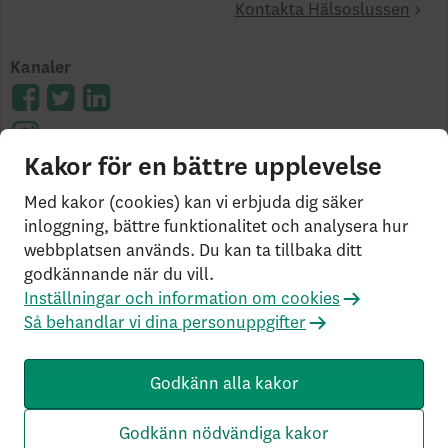
Kontakta Hälsoslussen
Kanaler
Kakor för en bättre upplevelse
Cookies på skandia.se
Användarvillkor
Bor du
Med kakor (cookies) kan vi erbjuda dig säker
utanför Sverige?
Statlig insättningsgaranti &
inloggning, bättre funktionalitet och analysera hur
webbplatsen används. Du kan ta tillbaka ditt
investerarskydd
Så behandlar vi dina personuppgifter
godkännande när du vill.
Om Penningtvättslagen
Har du klagomål?
Inställningar och information om cookies
Rekommenderade webbläsare
Så behandlar vi dina personuppgifter
Livförsäkringsbolaget Skandia, ömsesidigt, 106 55
Stockholm, Tel: 0771-55 55 00, © Skandia
Godkänn alla kakor
SK3.5.1+Branch.master.Sha.596526160d132cbf4b4a48e0f
c2d22db21baa526 HW4.0.0.0 SN430
Godkänn nödvändiga kakor