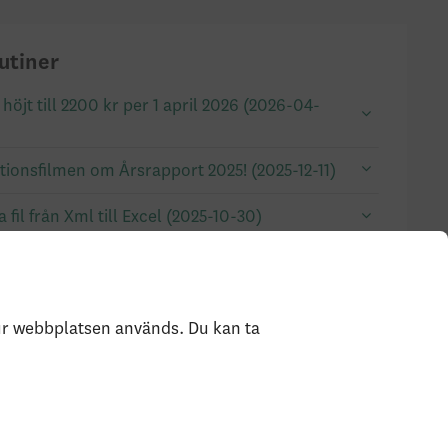
utiner
öjt till 2200 kr per 1 april 2026 (2026-04-
tionsfilmen om Årsrapport 2025! (2025-12-11)
fil från Xml till Excel (2025-10-30)
rbetar med rapporten ”Utvärdering
” (2025-09-24)
rmationsfilm om halvårsrapportering AKAP-
hur webbplatsen används. Du kan ta
Visa fler frågor