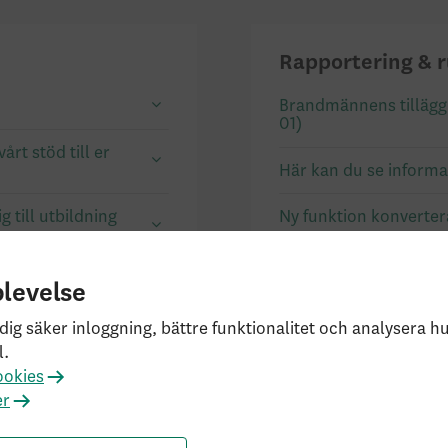
Rapportering & r
Brandmännens tillägg h
01)
rt stöd till er
Här kan du se informa
 till utbildning
Ny funktion konvertera 
Att tänka på när ni a
KAP-KR (2026-
pensionsbestämmelse
plevelse
Här finns det en info
dig säker inloggning, bättre funktionalitet och analysera 
spara datumet! (2026-02-12)
KR! (2025-06-11)
l.
ookies
er