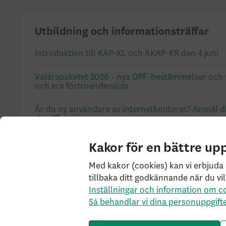
Utbildning och informationsträffar
Introduktion till KAP-KL och AKAP-KR den 4 juni
Valårspaketet 2026 - nya OPF-bestämmelser och vå
och era förtroendevalda
Är du ny användare av internetkontoret? Anmäl dig
den 27 maj
Nu öppnar anmälan: utbildningar i KAP-KL och A
Kakor för en bättre up
03-20)
Med kakor (cookies) kan vi erbjuda 
Kompetensforum 22 - 23 oktober - 
tillbaka ditt godkännande när du vil
Inställningar och information om c
Så behandlar vi dina personuppgift
Visa fler frågor