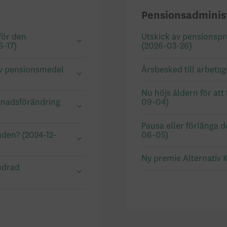
Pensionsadminis
för den
Utskick av pensionspr
6-17)
(2026-03-26)
 av pensionsmedel
Årsbesked till arbets
Nu höjs åldern för att
tnadsförändring
09-04)
Pausa eller förlänga 
den? (2024-12-
06-05)
Ny premie Alternativ 
ndrad