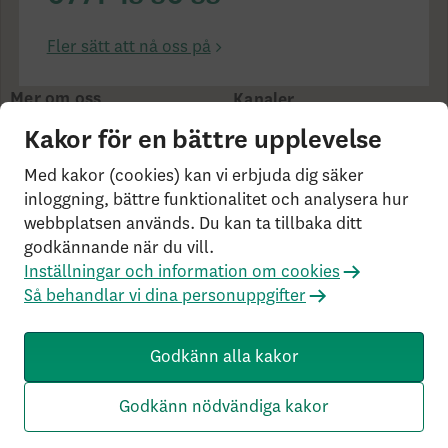
Fler sätt att nå oss på
Mer om oss
Kanaler
Om Skandia
Kakor för en bättre upplevelse
Finansiell info
Hållbarhet
Med kakor (cookies) kan vi erbjuda dig säker
inloggning, bättre funktionalitet och analysera hur
webbplatsen används. Du kan ta tillbaka ditt
cookies på skandia.se
Användarvillkor
Bor du
godkännande när du vill.
utanför Sverige?
Statlig insättningsgaranti &
Inställningar och information om cookies
investerarskydd
Så behandlar vi dina personuppgifter
Så behandlar vi dina personuppgifter
Om Penningtvättslagen
Har du klagomål?
Rekommenderade webbläsare
Godkänn alla kakor
SK3.5.1+Branch.master.Sha.596526160d132cbf4b4a48e0f
c2d22db21baa526 HW4.0.0.0 SN431
Godkänn nödvändiga kakor