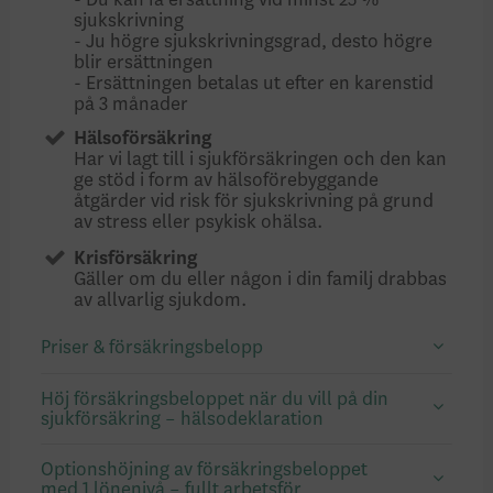
- Du kan få ersättning vid minst 25 %
sjukskrivning
- Ju högre sjukskrivningsgrad, desto högre
blir ersättningen
- Ersättningen betalas ut efter en karenstid
på 3 månader
Hälsoförsäkring
Har vi lagt till i sjukförsäkringen och den kan
ge stöd i form av hälsoförebyggande
åtgärder vid risk för sjukskrivning på grund
av stress eller psykisk ohälsa.
Krisförsäkring
Gäller om du eller någon i din familj drabbas
av allvarlig sjukdom.
Priser & försäkringsbelopp
Höj försäkringsbeloppet när du vill på din
sjukförsäkring – hälsodeklaration
Optionshöjning av försäkringsbeloppet
med 1 lönenivå – fullt arbetsför