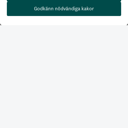
Godkänn nödvändiga kakor
Våra produkter
Samla din pension
Tjänstepension
Tjänstepension Företag
Försäkra
Bolån
Banktjänster
Privat rådgivning