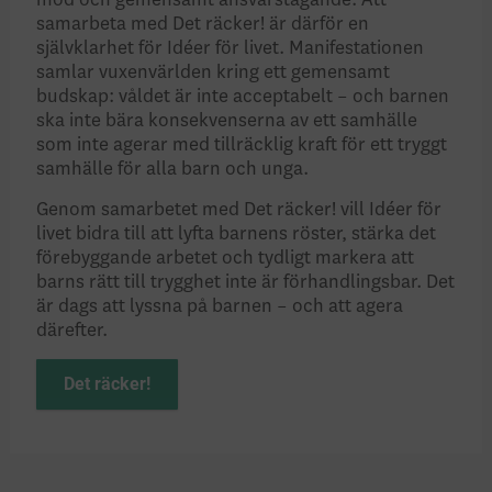
mod och gemensamt ansvarstagande. Att
samarbeta med Det räcker! är därför en
självklarhet för Idéer för livet. Manifestationen
samlar vuxenvärlden kring ett gemensamt
budskap: våldet är inte acceptabelt – och barnen
ska inte bära konsekvenserna av ett samhälle
som inte agerar med tillräcklig kraft för ett tryggt
samhälle för alla barn och unga.
Genom samarbetet med Det räcker! vill Idéer för
livet bidra till att lyfta barnens röster, stärka det
förebyggande arbetet och tydligt markera att
barns rätt till trygghet inte är förhandlingsbar. Det
är dags att lyssna på barnen – och att agera
därefter.
Det räcker!