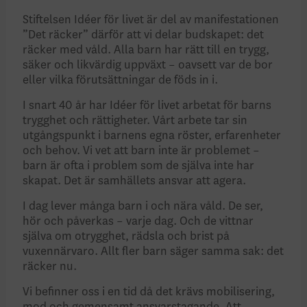
Stiftelsen Idéer för livet är del av manifestationen
”Det räcker” därför att vi delar budskapet: det
räcker med våld. Alla barn har rätt till en trygg,
säker och likvärdig uppväxt – oavsett var de bor
eller vilka förutsättningar de föds in i.
I snart 40 år har Idéer för livet arbetat för barns
trygghet och rättigheter. Vårt arbete tar sin
utgångspunkt i barnens egna röster, erfarenheter
och behov. Vi vet att barn inte är problemet –
barn är ofta i problem som de själva inte har
skapat. Det är samhällets ansvar att agera.
I dag lever många barn i och nära våld. De ser,
hör och påverkas – varje dag. Och de vittnar
själva om otrygghet, rädsla och brist på
vuxennärvaro. Allt fler barn säger samma sak: det
räcker nu.
Vi befinner oss i en tid då det krävs mobilisering,